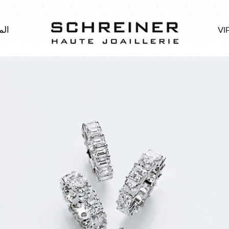
الم
VI